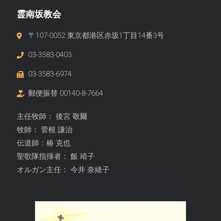
霊南坂教会
〒107-0052 東京都港区赤坂1丁目14番3号
03-3583-0403
03-3583-6974
郵便振替 00140-8-7664
主任牧師： 後宮 敬爾
牧師： 菅根 謙治
伝道師：椿 克也
聖歌隊指揮者： 飯 靖子
オルガン主任： 今井 奈緒子