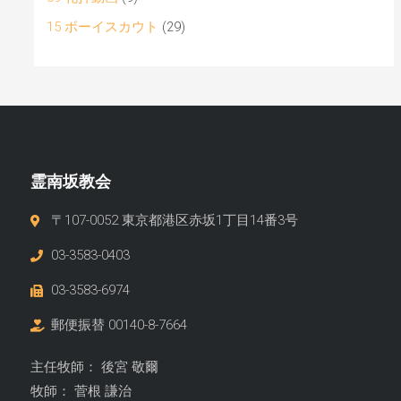
15 ボーイスカウト
(29)
霊南坂教会
〒107-0052 東京都港区赤坂1丁目14番3号
03-3583-0403
03-3583-6974
郵便振替 00140-8-7664
主任牧師： 後宮 敬爾
牧師： 菅根 謙治