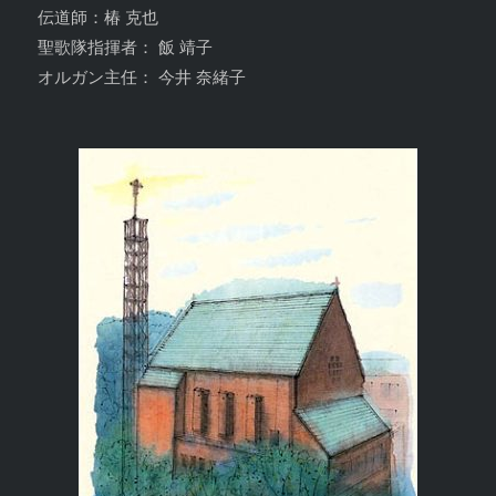
伝道師：椿 克也
聖歌隊指揮者： 飯 靖子
オルガン主任： 今井 奈緒子