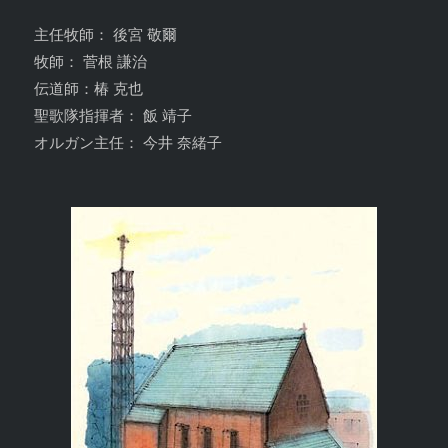
主任牧師： 後宮 敬爾
牧師： 菅根 謙治
伝道師：椿 克也
聖歌隊指揮者： 飯 靖子
オルガン主任： 今井 奈緒子