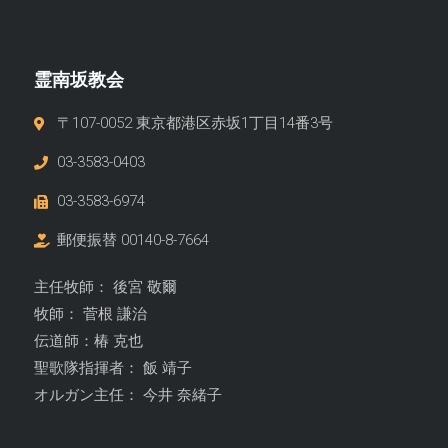
霊南坂教会
〒107-0052 東京都港区赤坂1丁目14番3号
03-3583-0403
03-3583-6974
郵便振替 00140-8-7664
主任牧師： 後宮 敬爾
牧師： 菅根 謙治
伝道師：椿 克也
聖歌隊指揮者： 飯 靖子
オルガン主任： 今井 奈緒子