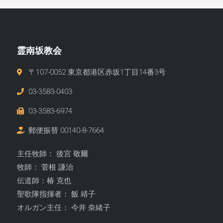
霊南坂教会
〒107-0052 東京都港区赤坂1丁目14番3号
03-3583-0403
03-3583-6974
郵便振替 00140-8-7664
主任牧師： 後宮 敬爾
牧師： 菅根 謙治
伝道師：椿 克也
聖歌隊指揮者： 飯 靖子
オルガン主任： 今井 奈緒子